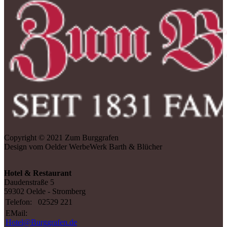
Copyright © 2021 Zum Burggrafen
Design vom Oelder WerbeWerk Barth & Blücher
Hotel & Restaurant
Daudenstraße 5
59302 Oelde - Stromberg
Telefon:
02529 221
EMail:
Hotel@Burggrafen.de