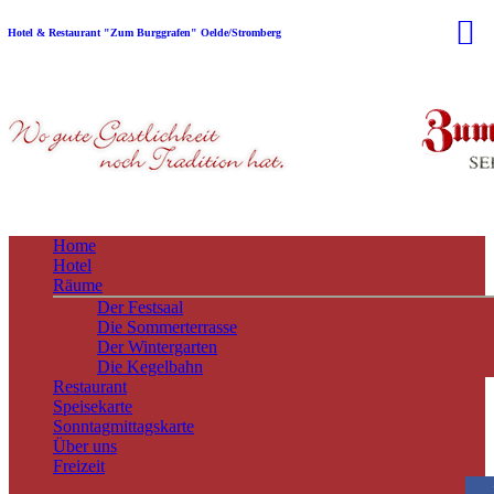
Hotel & Restaurant "Zum Burggrafen" Oelde/Stromberg
Home
Hotel
Räume
Der Festsaal
Die Sommerterrasse
Der Wintergarten
Die Kegelbahn
Restaurant
Speisekarte
Sonntagmittagskarte
Über uns
Freizeit