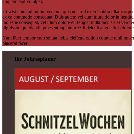
aliquam erat volutpat.
Ut wisi enim ad minim veniam, quis nostrud exerci tation ullamcorper su
ex ea commodo consequat. Duis autem vel eum iriure dolor in hendrerit
molestie consequat, vel illum dolore eu feugiat nulla facilisis at vero 
dignissim qui blandit praesent luptatum zzril delenit augue duis dolore t
Nam liber tempor cum soluta nobis eleifend option congue nihil imp
placerat facer
Ihr Jahresplaner