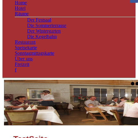
Home
Hotel
Räume
Der Festsaal
Die Sommerterrasse
Der Wintergarten
Die Kegelbahn
Restaurant
Speisekarte
Sonntagmittagskarte
Über uns
Freizeit
f